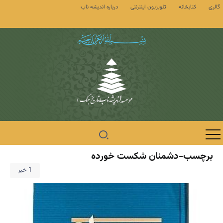
گالری
کتابخانه
تلویزیون اینترنتی
درباره اندیشه ناب
برچسب-دشمنان شکست خورده
1 خبر