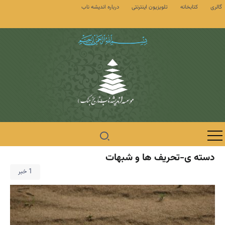
گالری
کتابخانه
تلویزیون اینترنتی
درباره اندیشه ناب
دسته ی-تحریف ها و شبهات
1 خبر