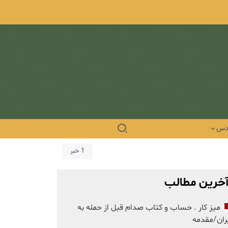
دس
1 خبر
خرین مطالب
میز کار . حساب و کتاب صدام قبل از حمله به
ران/مقدمه