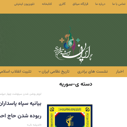
تماس با ما
درباره ما
قرارگاه میثاق
گالری
کتابخانه
تلویزیون اینترنتی
اخبار
نشست های برادری
تاریخ نظامی ایران
تثبیت انقلاب اسلامی
دسته ی-سوریه
لزوم روشن شدن سرنوشت چهار دیپلمات 
بیانیه سپاه پاسدار
ربوده شدن حاج احمد
«اندیشه ناب»