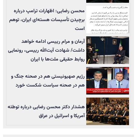
محسن رضایی: اظهارات ترامپ درباره
برچیدن تأسيسات هسته‌ای ایران، توهم
است
آرمان و مرام رییسی ادامه خواهد
داشت/ شهادت آیت‌الله رییسی، رونمایی
روابط حقیقی ملت‌ها با ایران
رژیم صهیونیستی هم در صحنه جنگ و
هم در صحنه سیاست شکست خورد
هشدار دکتر محسن رضایی درباره توطئه
آمریکا و اسرائیل در عراق