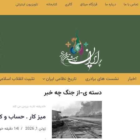
تماس با ما
درباره ما
قرارگاه میثاق
گالری
کتابخانه
تلویزیون اینترنتی
اخبار
نشست های برادری
تاریخ نظامی ایران
تثبیت انقلاب اسلامی
دسته ی-از جنگ چه خبر
«اندیشه ناب» بررسی می کند
میز کار . حساب و ک
ژوئن 1, 2026
|
14 دقیقه خواندن
.