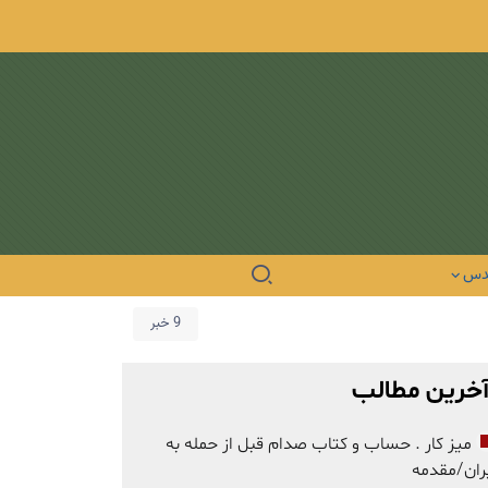
دس
9 خبر
خرین مطالب
میز کار . حساب و کتاب صدام قبل از حمله به
ران/مقدمه