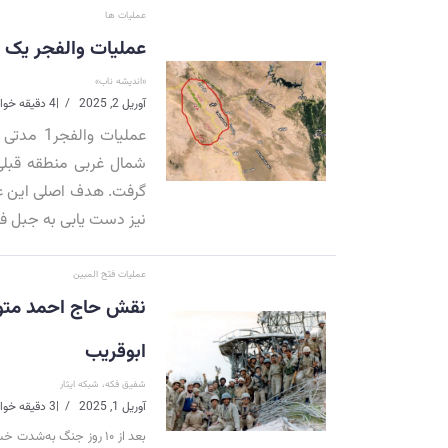
عملیات ها
عملیات والفجر یک
«اندیشه ناب»
آوریل 2, 2025
|
4 دقیقه خواندن
شمال غربی منطقه قبلی-
گرفت. هدف اصلی این عم
نیز دست یابی به جبل فو
عملیات فتح المبین
نقش حاج احمد متوس
ابوقریب
شفیق فکه، شبکه ایثار
آوریل 1, 2025
|
3 دقیقه خواندن