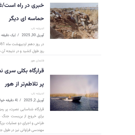
خبری در راه است/غ
حماسه ای دیگر
اندیشه ناب
آوریل 30, 2025
|
یک دقیقه 
روز طول کشید و در نتیجه آن شهر خرمشهر
فاتحان هور
قرارگاه بکلی‌ سری
پر تلاطم‌تر از هور
اندیشه ناب
آوریل 2, 2025
|
4 دقیقه خواندن
قرارگاه شناسایی نصرت، پر رم
برای خروج از بن‌بست جنگ در 
طراحی و اجرای دو عملیات بزرگ خ
مهندسی فراوانی نیز در طول جن