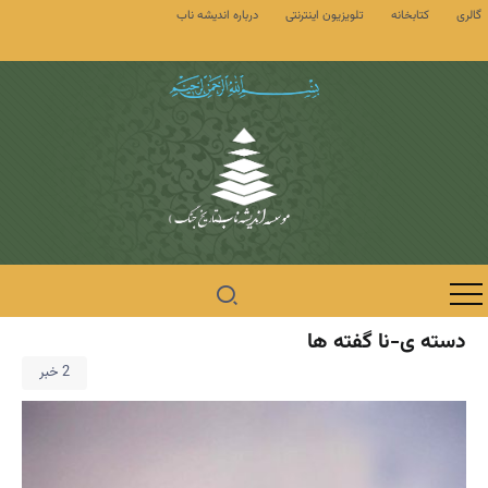
گالری
کتابخانه
تلویزیون اینترنتی
درباره اندیشه ناب
دسته ی-نا گفته ها
2 خبر