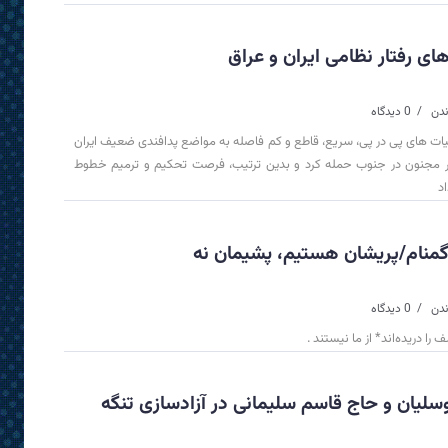
ای رفتار نظامی ایران و عراق
0 دیدگاه
ملیات های پی در پی، سریع، قاطع و کم فاصله به مواضع پدافندی ضعیف ایران
یر مجنون در جنوب حمله کرد و بدین ترتیب، فرصت تحکیم و ترمیم خطوط
اد
گمنام/پریشان هستیم، پشیمان نه
0 دیدگاه
را دریده‌اند* از ما نیستند .
لیان و حاج قاسم سلیمانی در آزادسازی تنگه