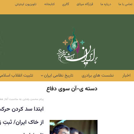
تماس با ما
درباره ما
قرارگاه میثاق
گالری
کتابخانه
تلویزیون اینترنتی
اخبار
نشست های برادری
تاریخ نظامی ایران
تثبیت انقلاب اسلامی
دسته ی-آن سوی دفاع
پیام محسن رضایی به مناسبت آغاز ه
ابتدا سد کردن حرک
از خاک ایران/ ثبتِ