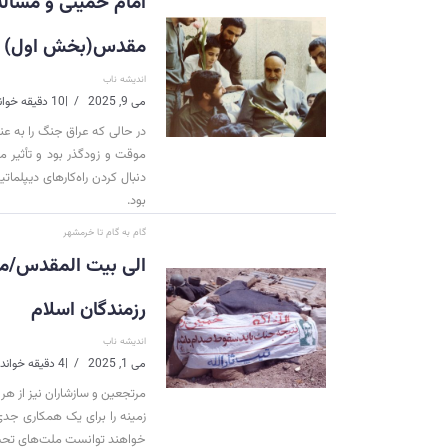
امام خمینی و مسأ
مقدس(بخش اول)
اندیشه ناب
می 9, 2025
|
10 دقیقه خواندن
در حالی كه عراق جنگ را به عن
موقت و زودگذر بود و تأثیر م
دنبال كردن راه‌كارهای دیپلما
بود.
گام به گام تا خرمشهر
رزمندگان اسلام
اندیشه ناب
می 1, 2025
|
4 دقیقه خواندن
مرتجعین و سازشاران نیز از هر 
زمینه را برای یک همکاری جدی 
خواهند توانست ملت‌های تحت س