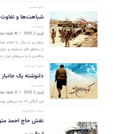
دفاع مقدس
شباهت‌ها و تفاوت‌ه
اندیشه ناب
آوریل 2, 2025
|
8 دقیقه خواندن
عراق نیز در سال ، با انجام ع
در مناطق فاو، شملچه و جزا
پدافندی را به نیروهای ایران ند
دیروز، امروز، فردا
دلنوشته یک جانباز 
اندیشه ناب
آوریل 2, 2025
|
2 دقیقه خواندن
این گرگانی که صد پیراهن یوسف 
عملیات فتح المبین
نقش حاج احمد متوس