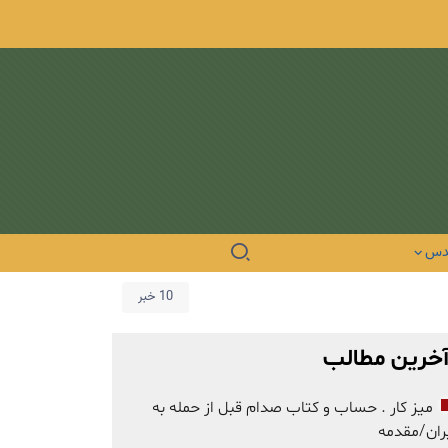
دس
10 خبر
خرین مطالب
میز کار . حساب و کتاب صدام قبل از حمله به
ران/مقدمه