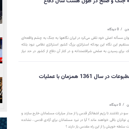
له جنگ و صلح در طول هشت سال دفاع
0 دیدگاه
وان مسأله اصلی خود تلقی می‌كرد در ایران نگاهها به جنگ به چشم واقعه‌ای
ستقیم این نگاه این بودكه استراتژی بزرگ كشور استراتژی نظامی نبود بلكه
تیك برای رسیدن به صلحی شرافتمندانه و در كنار آن دفاع از كشور در حد نیاز
الی بیت المقدس/مطبوعات در سال 1361 همزمان با عملیات
0 دیدگاه
سو در تلاشند تا رژیم اشغالگر قدس را از مدار مبارزات مسلمانان خارج سازند و
نوکران باقی خواهند ماند ؟ آیا در نبرد مسلمانان برای آزادی قدس ، نشانده
لطه خویش را از این راه مقدس باز دارند ؟