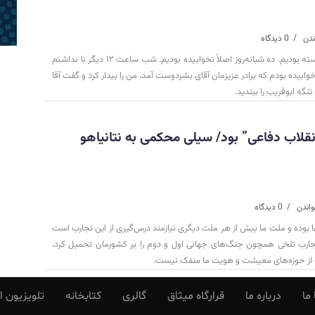
0 دیدگاه
بعد از ۱۰ روز جنگ به‌شدت خسته بودیم. ده شبانه‌روز اصلاً نخوابیده بودیم. شب ساعت ۱۲ دیگر نا نداشتم
وابیده بودم که برادر عزیزمان آقای بشردوست آمد، من را بیدار کرد و گفت آقا
گه ابوقریب را ببندید.
لاب دفاعی” بود/ سیلی محکمی به نتانیاهو
0 دیدگاه
 بوده و ملت ما بیش از هر ملت دیگری نیازمند درس‌گیری از این تجارب است
جارب تلخی همچون جنگ‌های جهانی اول و دوم را بر کشورمان تحمیل کرد،
 از حوزه‌های معیشت و هویت ما منفک نیست.
ما
درباره ما
قرارگاه میثاق
گالری
کتابخانه
تلویزیون ا