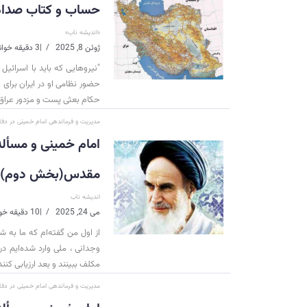
حساب و کتاب صدام 
«اندیشه ناب»
ژوئن 8, 2025
|
3 دقیقه خواندن
"نیروهایی که باید با اسرائی
حضور نظامی او در ایران برای
حکام بعثی پست و مزدور عراق
مدیریت و فرماندهی امام خمینی در د
امام خمينی و مسأ
مقدس(بخش دوم)
اندیشه ناب
می 24, 2025
|
10 دقیقه خواندن
از اول من گفته‌ام كه ما به ش
وجدانی ، ملی وارد شده‌ایم د
مكلف ببینند و بعد ارزیابی كنن
مدیریت و فرماندهی امام خمینی در د