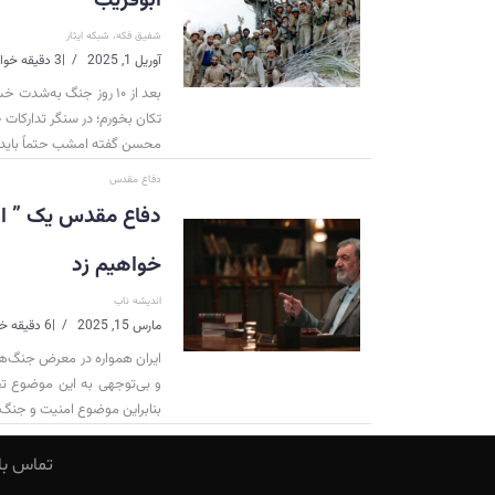
ابوقریب
شفیق فکه، شبکه ایثار
آوریل 1, 2025
|
3 دقیقه خواندن
تکان بخورم؛ در سنگر تدارکات خ
محسن گفته امشب حتماً باید تن
دفاع مقدس
دفاع مقدس یک ” انق
خواهیم زد
اندیشه ناب
مارس 15, 2025
|
6 دقیقه خواندن
ایران همواره در معرض جنگ‌ها
و بی‌توجهی به این موضوع ت
بنابراین موضوع امنیت و جنگ
تماس با 