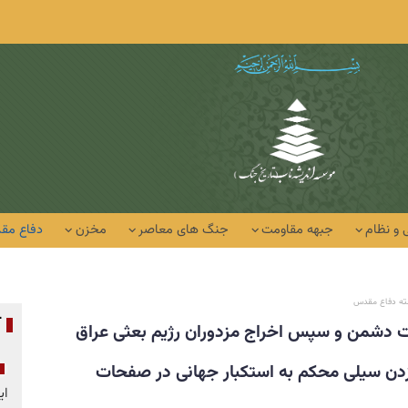
 و نظام
جبهه مقاومت
جنگ های معاصر
مخزن
دفاع مق
فته دفاع مقدس
آ
ت دشمن و سپس اخراج مزدوران رژیم بعثی عراق
 زدن سیلی محکم به استکبار جهانی در صفحات
ای