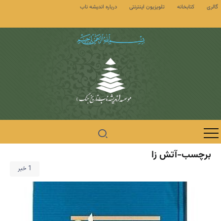
گالری
کتابخانه
تلویزیون اینترنتی
درباره اندیشه ناب
برچسب-آتش زا
1 خبر