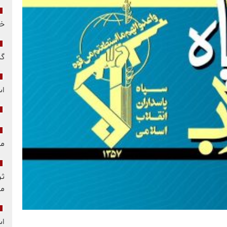
خو
گز
ا
مل
ثر
مق
اس