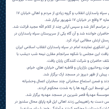
همچنین ساعت ۲۲ دیشب نیز مراسم دیگری از سوی سپاه پاسداران انقلاب و گروه زیادی از مردم و اهالی خیابان ۱۷
زار شد.
در مراسم آغاز شد و سپس آیانی چند از کلام الله مجید قرائت شد.
ران خوانده شد و آن گاه یکی از سرپرستان سپاه پاسداران در
پرسنل ارتش مطالبی ایراد کرد.
شکوری نماینده امام در سپاه پاسداران انقلاب اسلامی ایران
مه یافت این مجلس با شکوه سرانجام مقارن نیمه شب دیشب با
مختلف حاضران و شرکت کنندگان پایان یافت.
 به دعوت روحانیون بازاریان و قاطبه اهالی خیابان های، خیام،
 پیش از ظهر دیروز در مسجد ارک برگزار شد.
ردند و ضمن استماع سخنرانی چند سخنران اعمال وحشیانه
تشی توسط این گروه ها را به شدت محکوم کردند.
و موسسۀ مهدیۀ قصر شیرین در مسجد مهدیه برگزار شد.
س دست به راهپیمایی زدند اهالی ایل قره پاپاق محال سلدوز در
ت کردستان را محکوم کردند و آمادگی خود را برای مبارزه با