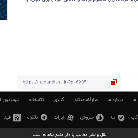
ما
درباره ما
قرارگاه میثاق
گالری
کتابخانه
تلویزیون ا
گپ
بله
سروش
آپارات
تلگرام
فید
نقل و نشر مطالب با ذکر منبع بلامانع است.