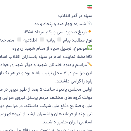
سپاه در گذر انقلاب
شماره: چهار صد و پنجاه و دو
تاریخ صدور: سی و یکم مرداد ۱۳۵۸
نوع مطلب: پیام
بیانیه
اطلاعیه
مصاحبه
موضوع: تجلیل سپاه از مقام شهیدان پاوه
✍️امضا: نماینده امام در سپاه پاسداران انقلاب اس
مراسم یادبود خلبانان شهید و دیگر شهدای حوادث 
این مراسم در ۳ محل ترتیب یافته بود و د
پاوه را گرامی داشتند.
اولین مجلس یادبود ساعت ۵ بع
دولت گروه های مختلف مردم پرسنل نیروی هوایی و نی
ملی و صنایع دفاع ملی شرکت داشتند. در مراسم دیرو
تنی چند از فرماندهان و افسران ارشد از نیروهای زم
اسلامی ایران حضور داشتند.
مجلس یادبود دیروز به دعوت وزیر دفاع ملی رئیس 