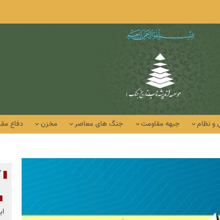
 و نظام
جبهه مقاومت
جنگ های معاصر
مخزن
دفاع مق
آ
ای