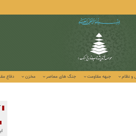
 و نظام
جبهه مقاومت
جنگ های معاصر
مخزن
دفاع مق
آ
ای