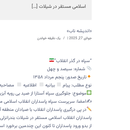
اسلامی مستقر در شیلات […]
«اندیشه ناب»
جولای 27, 2025
|
یک دقیقه خواندن
“سپاه در گذر انقلاب”
شماره: سیصد و چهل
تاریخ صدور: پنجم مرداد ۱۳۵۸
نوع مطلب: پیام
بیانیه
اطلاعیه
مصاحبه
موضوع: جلوگیری سپاه آستارا از صید بی رویه آبزی
✍️امضا: سرپرست سپاه پاسداران انقلاب اسلامی مست
در پی درگیری پاسداران انقلاب با صیادان منطق
پاسداران انقلاب اسلامی مستقر در شیلات بندرانزل
از بدو ورود پاسداران تا کنون این چندمین برخورد ا