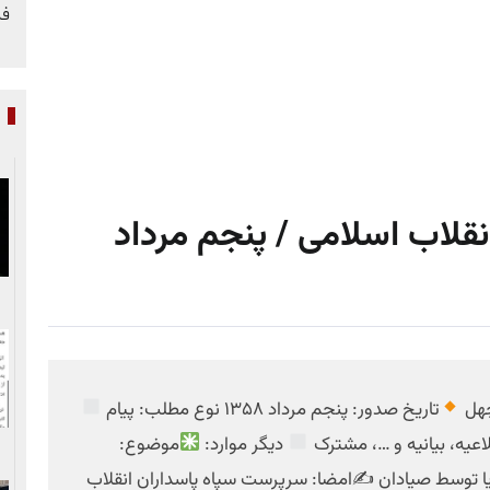
فر
پ
نقلاب اسلامی / پنجم مرداد
چهل
تاریخ صدور: پنجم مرداد ۱۳۵۸ نوع مطلب: پیام
اعیه، بیانیه و …، مشترک
دیگر موارد:
موضوع:
ریا توسط صیادان ✍
امضا: سرپرست سپاه پاسداران انقلاب