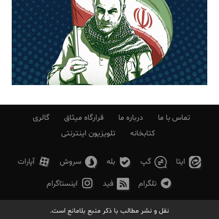
تماس با ما
درباره ما
قرارگاه میثاق
گالری
کتابخانه
تلویزیون اینترنتی
ایتا
گپ
بله
سروش
آپارات
تلگرام
فید
اینستاگرام
نقل و نشر مطالب با ذکر منبع بلامانع است.