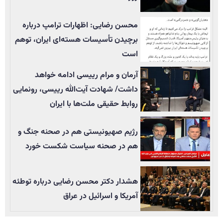
محسن رضایی: اظهارات ترامپ درباره
برچیدن تأسيسات هسته‌ای ایران، توهم
است
آرمان و مرام رییسی ادامه خواهد
داشت/ شهادت آیت‌الله رییسی، رونمایی
روابط حقیقی ملت‌ها با ایران
رژیم صهیونیستی هم در صحنه جنگ و
هم در صحنه سیاست شکست خورد
هشدار دکتر محسن رضایی درباره توطئه
آمریکا و اسرائیل در عراق