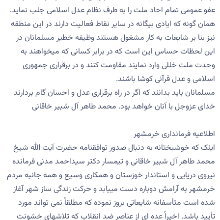
عفو عمومی تمام احاد ملت را به طرف نظام عدل اسلامی جلب نماید.
همان گونه که ایادی بیگانه در سایر نقاط فعالیت دارند در این منطقه
نیز بنا بر شایعات به کار مشغول هستند وظیفه خطیر مسلمانان در
این لحظات حساس این است که در برابر کسانی که میخواهند به
وحدت ملت خللی وارد نمایند مقاومت کنند و در برقراری جمهوری
اسلامی و عدل قرآنی کوشا باشند.
مسلمانان باید بدانند که اگر در راه برقراری عدل و احسان گام بردارند
خدای عزوجل با آنان خواهد بود. محمد طاهر آل شبیر خاقانی
اطلاعیه فرمانداری خرمشهر
اینک که خوشبختانه به دنبال صدور توافقنامه حضرت آیت الله شیخ
محمد طاهر آل شبیر خاقانی و تیمسار دکتر سیداحمد مدنی فرمانده
نیروی دریایی و استاندار خوزستان و همکاری وسیع و همه جانبه مردم
خرمشهر به آرامش دوباره دست مییابد و حرکت زندگی ساز شهر آغاز
شده است متأسفانه شایعاتی بروز نموده که مطلقاً نمی تواند مورد
تأیید باشد. اخیراً عده ای از عناصر ضد انقلاب که تلاشهای خشونت