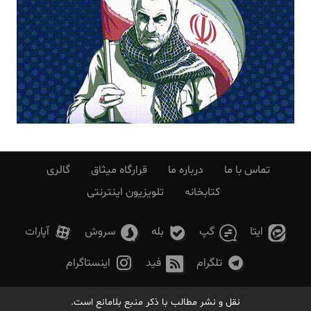
تماس با ما
درباره ما
قرارگاه میثاق
گالری
کتابخانه
تلویزیون اینترنتی
ایتا
گپ
بله
سروش
آپارات
تلگرام
فید
اینستاگرام
نقل و نشر مطالب با ذکر منبع بلامانع است.