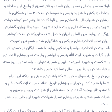
قوا: محسن رضایی ضمن بیان تاسف و تاثر عمیق از وقوع این حادثه و
ارتباط نزدیکش با شهید رئیسی خصوصا در مدت ۳ سال همکاری با
ایشان در شورایعالی اقتصادی سران قوا گفت: علیرغم عمر کوتاه دولت
شهید رئیسی و سکانداری وزارت خارجه شهید امیرعبداللهیان، گشایش
بزرگی در روابط بین المللی ایران حاصل شد، بطوریکه در مدت کوتاهی
ایران عضو اتحادیه های بریکس و شانگهای شد و همچنین تقویت
فعالیت در اتحادیه اوراسیا و تحکیم روابط با همسایگان در دستور کار
قرار گرفت و شهید آیت الله رئیسی، ابراهیم وار بت تحریم‌های اقتصادی
را شکست و شهید امیرعبداللهیان هم به عنوان سیاستمداری برجسته
و توانمند در روابط بین المللی عملکرد خوبی داشتند.
وی در پاسخ به سوال مجری شبکه راشاتودی مبنی بر اینکه این ایام
شما را به یاد کدام دوران و روزهای تاریخ انقلاب می‌اندازد، گفت: غم و
غصه و تاثر بوجود آمده در جامعه ناشی از شهادت رییس جمهور و
هیات همراهش، شبیه روزهای غمبار شهادت شهیدان رجایی و با هنر
است.
وی در پاسخ به این سوال که آیا جمهوری اسلامی پختگی و قدرت گذر از