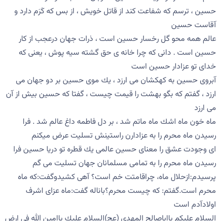
حسین ، ترسم كه شفاعت كند از قاتل خویش ، از بس كه كَرَم دارد و
آقاست حسین
عالم همه محو گل رخسار حسین است ، ذرات جهان درعجب از كار
حسین است . دانی كه چرا خانه ی حق گشته سیه پوش ، یعنی كه
خدای تو عزادار حسین است
آبروی حسین به كهكشان می ارزد ، یك موی حسین بر دو جهان می
ارزد ، گفتم كه بگو بهشت را قیمت چیست ، گفتا كه حسین بیش از آن
می ارزد
ماه خون ماه اشك ماه ماتم شد ، بر دل فاطمه داغ عالم شد . فرا
رسیدن ماه محرم را به عزادارن راستینش تسلیت عرض میكنم
ای وجودت عشق را معنای حسین عالمی یك قطره تو دریا حسین فرا
رسیدن ماه محرم را به تمامی مسلمانان جهان تسلیت می گم
پرسیدم:ازحلال ماه، چراقامتت خم است؟ آهی كشیدوگفت:كه ماه
محرم است.گفتم: كه چیست محرم؟باناله گفت:ماه عزای اشرف
اولادآدم است
السلام علیكم یااباصالح المهدى (عج)السلام علیك یاامین الله فى ارض