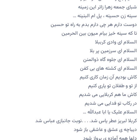
شبای جمعه زهرا زائر این زمینه
سینه زن حسینه ، یل ام البنینه …
دوست دارم هر چی دارم بدم به راه تو حسین
تا که سینه خیز بیام میون بین الحرمین
السلام ای وادی کرببلا
السلام ای سرزمین پر بلا
السلام ای جلوه گاه ذوالمنن
السلام ای کشته های بی کفن
کاش بودیم آن زمان کاری کنیم
از تو و طفلان تو یاری کنیم
کاش ما هم کربلایی می شدیم
در رکاب تو فدایی می شدیم
السلام علیک یا ابا عبدالله …
كربلا لبریز عطر یاس شد. . . .نوبت جانبازی عباس شد
دیباچه ی عشق و عاشقی باز شود
دلها همه آماده ی پرواز شود