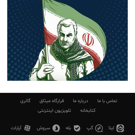
تماس با ما
درباره ما
قرارگاه میثاق
گالری
کتابخانه
تلویزیون اینترنتی
ایتا
گپ
بله
سروش
آپارات