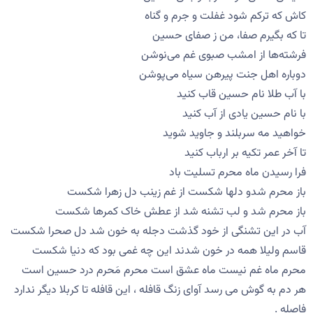
كاش كه تركم شود غفلت و جرم و گناه
تا كه بگیرم صفا، من ز صفای حسین
فرشته‌ها از امشب صبوی غم می‌نوشن
دوباره اهل جنت پیرهن سیاه می‌پوشن
با آب طلا نام حسین قاب کنید
با نام حسین یادی از آب کنید
خواهید مه سربلند و جاوید شوید
تا آخر عمر تکیه بر ارباب کنید
فرا رسیدن ماه محرم تسلیت باد
باز محرم شدو دلها شکست از غم زینب دل زهرا شکست
باز محرم شد و لب تشنه شد از عطش خاک کمرها شکست
آب در این تشنگی از خود گذشت دجله به خون شد دل صحرا شکست
قاسم ولیلا همه در خون شدند این چه غمی بود که دنیا شکست
محرم ماه غم نیست ماه عشق است محرم مَحرم درد حسین است
هر دم به گوش می رسد آوای زنگ قافله ، این قافله تا كربلا دیگر ندارد
فاصله .