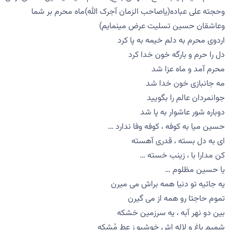
وحجته على عباده(یاصاحب الزمان آجرک الله)ماه محرم بر شما
وعاشقان حسین تسلیت عرض مینمایم)
اردوی محرم به دلم خیمه به پا كرد
دل را حرم و بارگه خون خدا كرد
محرم آمد و ماه عزا شد
مه جانبازی خون خدا شد
جوانمردان عالم را بگویید
دوباره شور عاشوار به پا شد
حسین میا به کوفه ، کوفه وفا ندارد …
ای به دل بسته ، قدری آهسته
کن مدارا با ، زینب خسته …
یا حسین مظلوم …
یه جائیه تو دنیا همه براش می میرن
تموم حاجتا رو همه از می گیرن
بین دو نهر آبه ، یه سرزمین خشکه
شمیم باغ و لاله اش خوشبو ز عط مُشکه