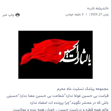
«اندیشه ناب»
ژوئن 27, 2025
|
3 دقیقه خواندن
چاپ خبر
مجموعه پیامک تسلیت ماه محرم
قیامت بی حسین غوغا ندارد”شفاعت بی حسین معنا ندارد”حسینی
باش كه در محشر نگویند”چرا پرونده ات امضاء ندارد
عالم همه قطره و دریاست حسین ، خوبان همه بنده و مولاست